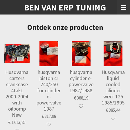
BEN VAN ERP TUNING
Ga
direct
naar
de
Ontdek onze producten
hoofdinhoud
Husqvarna
husqvarna
husqvarna
Husqvarna
carters
piston cr
cylinder e-
liquid
crankcase
240/250
powervalve
cooled
4takt
for cilinder
1987/1988
cilinder
2000-2004
e-
wr/cr 125
€ 388,19
with
powervalve
1985/1995
oilpomp
1987
€ 385,44
New
€ 317,98
€ 1.613,85