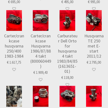
€ 695,00
€ 495,00
€ 995,00
Carter/cran
Carter/cran
Carburateu
Husqvarna
kcase
kcase
r Dell Orto
TE 250
husqvarna
Husqvarna
for
met E-
250/400
1986/87/88
husqvarna
start
1983-1984
4 takt
4 takt
2011/12
(800060449
1983/84/85
€ 1.617,75
€ 2.795,00
)
(1613651-
01)
€ 1.909,43
€ 118,00