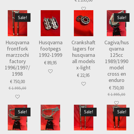
Sale!
Sale!
Husqvarna
Husqvarna
Crankshaft
Cagiva/hus
frontfork
footpegs
lagers for
qvarna
marzzochi
1992-1999
husqvarna
125cc
factory
all models
1989/1990
€ 89,95
1996/1997/
x-light
model
1998
cross en
€ 22,95
enduro
€ 750,00
€ 750,00
€ 1.995,00
€ 1.995,00
Sale!
Sale!
Sale!