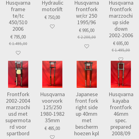
Husqvarna
Hydraulic
Husqvarna
Husqvarna
frame
motorlift
frontfork
frontfork
te/tc
wr/cr 250
marzzochi
€ 750,00
450/510
1995/96
up side
2006
down
€ 995,00
2002-2006
€ 795,00
€ 2.200,00
€ 695,00
€ 1.495,00
€ 1.495,00
Frontfork
Husqvarna
Japanese
Husqvarna
2002-2004
voorvork
front fork
kayaba
marzzochi
125/250
right side
frontfork
usd met
1980-1982
up 40mm
46mm
supermota
35mm
met
spec.
rd voor
bescherm
prepared
€ 495,00
spartbord
hoezen kpl
2008/09