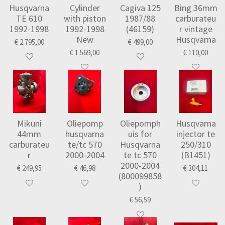
Husqvarna
Cylinder
Cagiva 125
Bing 36mm
TE 610
with piston
1987/88
carburateu
1992-1998
1992-1998
(46159)
r vintage
New
Husqvarna
€ 2.795,00
€ 499,00
€ 1.569,00
€ 110,00
Mikuni
Oliepomp
Oliepomph
Husqvarna
44mm
husqvarna
uis for
injector te
carburateu
te/tc 570
Husqvarna
250/310
r
2000-2004
te tc 570
(B1451)
2000-2004
€ 249,95
€ 46,98
€ 304,11
(800099858
)
€ 56,59