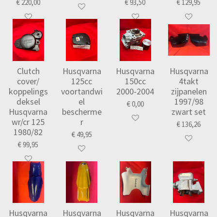
€ 220,00
€ 93,50
€ 129,95
Clutch
Husqvarna
Husqvarna
Husqvarna
cover/
125cc
150cc
4takt
koppelings
voortandwi
2000-2004
zijpanelen
deksel
el
1997/98
€ 0,00
Husqvarna
bescherme
zwart set
wr/cr 125
r
€ 136,26
1980/82
€ 49,95
€ 99,95
Husqvarna
Husqvarna
Husqvarna
Husqvarna