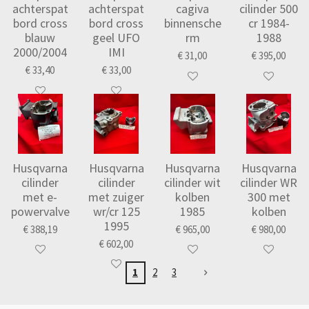
achterspat
achterspat
cagiva
cilinder 500
bord cross
bord cross
binnensche
cr 1984-
blauw
geel UFO
rm
1988
2000/2004
IMI
€ 31,00
€ 395,00
€ 33,40
€ 33,00
Husqvarna
Husqvarna
Husqvarna
Husqvarna
cilinder
cilinder
cilinder wit
cilinder WR
met e-
met zuiger
kolben
300 met
powervalve
wr/cr 125
1985
kolben
1995
€ 388,19
€ 965,00
€ 980,00
€ 602,00
1
2
3