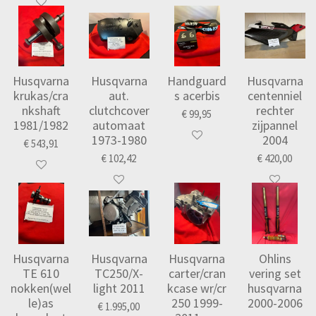
Husqvarna
Husqvarna
Handguard
Husqvarna
krukas/cra
aut.
s acerbis
centenniel
nkshaft
clutchcover
rechter
€ 99,95
1981/1982
automaat
zijpannel
1973-1980
2004
€ 543,91
€ 102,42
€ 420,00
Husqvarna
Husqvarna
Husqvarna
Ohlins
TE 610
TC250/X-
carter/cran
vering set
nokken(wel
light 2011
kcase wr/cr
husqvarna
le)as
250 1999-
2000-2006
€ 1.995,00