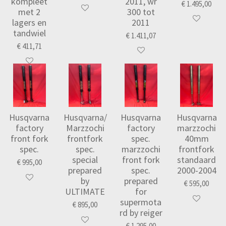
kompleet
2011, wr
€ 1.495,00
met 2
300 tot
lagers en
2011
tandwiel
€ 1.411,07
€ 411,71
Husqvarna
Husqvarna/
Husqvarna
Husqvarna
factory
Marzzochi
factory
marzzochi
front fork
frontfork
spec.
40mm
spec.
spec.
marzzochi
frontfork
special
front fork
standaard
€ 995,00
prepared
spec.
2000-2004
by
prepared
€ 595,00
ULTIMATE
for
supermota
€ 895,00
rd by reiger
€ 1.295,00