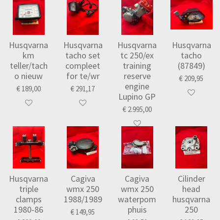
Husqvarna
Husqvarna
Husqvarna
Husqvarna
km
tacho set
tc 250/ex
tacho
teller/tach
compleet
training
(87849)
o nieuw
for te/wr
reserve
€ 209,95
engine
€ 189,00
€ 291,17
Lupino GP
€ 2.995,00
Husqvarna
Cagiva
Cagiva
Cilinder
triple
wmx 250
wmx 250
head
clamps
1988/1989
waterpom
husqvarna
1980-86
phuis
250
€ 149,95