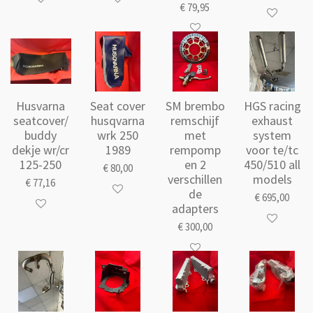
€ 79,95
Husvarna
Seat cover
SM brembo
HGS racing
seatcover/
husqvarna
remschijf
exhaust
buddy
wrk 250
met
system
dekje wr/cr
1989
rempomp
voor te/tc
125-250
en 2
450/510 all
€ 80,00
verschillen
models
€ 77,16
de
€ 695,00
adapters
€ 300,00