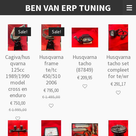
BEN VAN ERP TUNING
Ga
direct
naar
de
Sale!
Sale!
hoofdinhoud
Cagiva/hus
Husqvarna
Husqvarna
Husqvarna
qvarna
frame
tacho
tacho set
125cc
te/tc
(87849)
compleet
1989/1990
450/510
for te/wr
€ 209,95
model
2006
€ 291,17
cross en
€ 795,00
enduro
€ 1.495,00
€ 750,00
€ 1.995,00