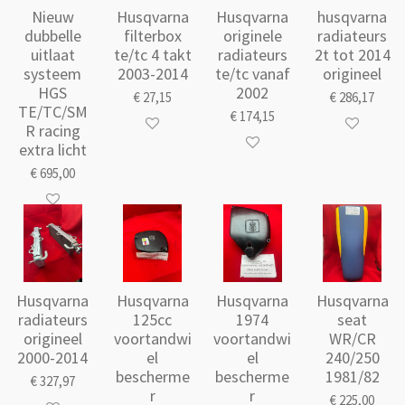
Nieuw
Husqvarna
Husqvarna
husqvarna
dubbelle
filterbox
originele
radiateurs
uitlaat
te/tc 4 takt
radiateurs
2t tot 2014
systeem
2003-2014
te/tc vanaf
origineel
HGS
2002
€ 27,15
€ 286,17
TE/TC/SM
€ 174,15
R racing
extra licht
€ 695,00
Husqvarna
Husqvarna
Husqvarna
Husqvarna
radiateurs
125cc
1974
seat
origineel
voortandwi
voortandwi
WR/CR
2000-2014
el
el
240/250
bescherme
bescherme
1981/82
€ 327,97
r
r
€ 225,00