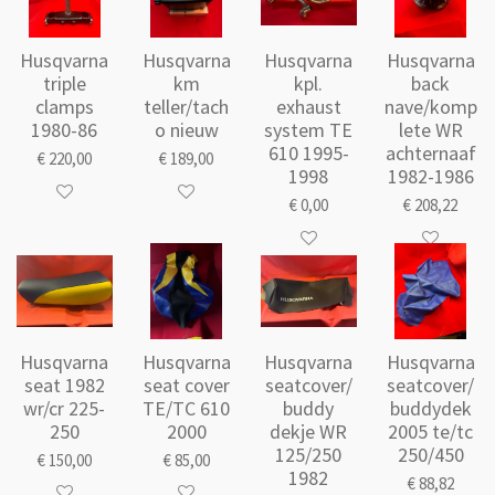
Husqvarna
Husqvarna
Husqvarna
Husqvarna
triple
km
kpl.
back
clamps
teller/tach
exhaust
nave/komp
1980-86
o nieuw
system TE
lete WR
610 1995-
achternaaf
€ 220,00
€ 189,00
1998
1982-1986
€ 0,00
€ 208,22
Husqvarna
Husqvarna
Husqvarna
Husqvarna
seat 1982
seat cover
seatcover/
seatcover/
wr/cr 225-
TE/TC 610
buddy
buddydek
250
2000
dekje WR
2005 te/tc
125/250
250/450
€ 150,00
€ 85,00
1982
€ 88,82