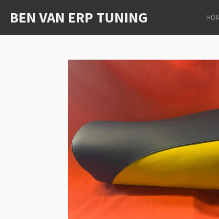
Ga
BEN VAN ERP TUNING
HO
direct
naar
de
hoofdinhoud