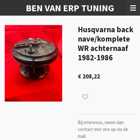
BEN VAN ERP TUNING
Ga
direct
naar
de
Husqvarna back
hoofdinhoud
nave/komplete
WR achternaaf
1982-1986
€ 208,22
Bij interesse, neem dan
contact met ons op via de
mail.