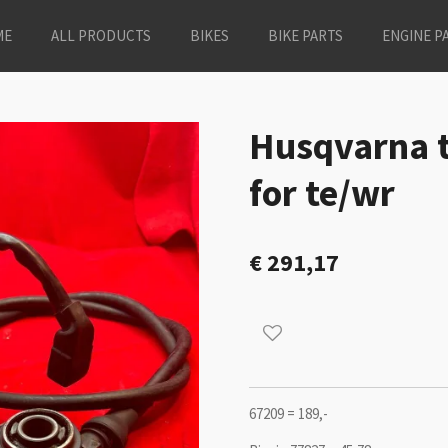
ME
ALL PRODUCTS
BIKES
BIKE PARTS
ENGINE P
Husqvarna t
for te/wr
€ 291,17
67209 = 189,-