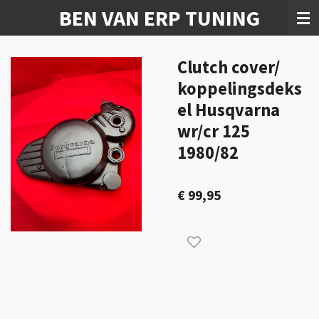
BEN VAN ERP TUNING
Ga
direct
naar
de
Clutch cover/
hoofdinhoud
koppelingsdeks
el Husqvarna
wr/cr 125
1980/82
€ 99,95