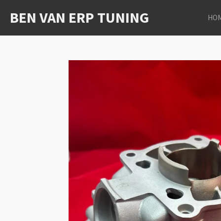
Ga
BEN VAN ERP TUNING
HO
direct
naar
de
hoofdinhoud