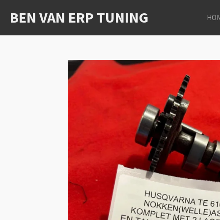
Ga
BEN VAN ERP TUNING
HO
direct
naar
de
hoofdinhoud