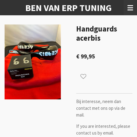
BEN VAN ERP TUNING
Ga
direct
naar
de
Handguards
hoofdinhoud
acerbis
€ 99,95
Bij interesse, neem dan
contact met ons op via de
mail.
If you are interested, please
contact us by email.