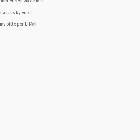
met ons op via de mail.
ntact us by email.
ns bitte per E-Mail.