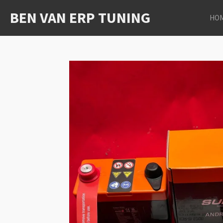
Ga
BEN VAN ERP TUNING
HO
direct
naar
de
hoofdinhoud