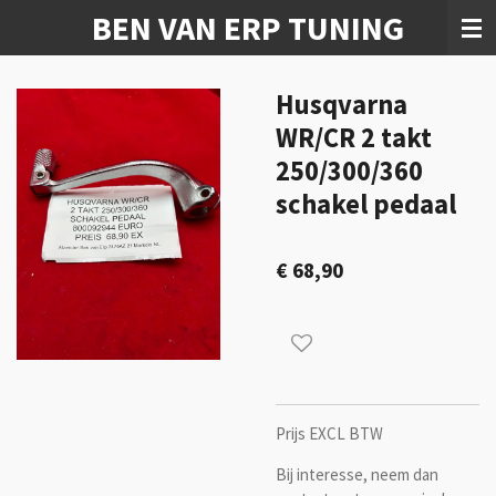
BEN VAN ERP TUNING
Ga
direct
naar
de
Husqvarna
hoofdinhoud
WR/CR 2 takt
250/300/360
schakel pedaal
€ 68,90
Prijs EXCL BTW
Bij interesse, neem dan