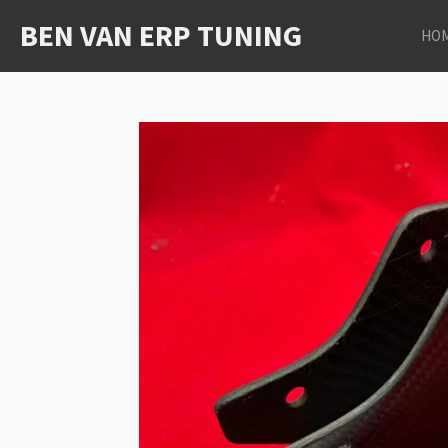
Ga
BEN VAN ERP TUNING
HO
direct
naar
de
hoofdinhoud