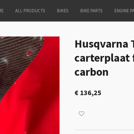
ME
ALL PRODUCTS
BIKES
BIKE PARTS
ENGINE P
Husqvarna 
carterplaat
carbon
€ 136,25