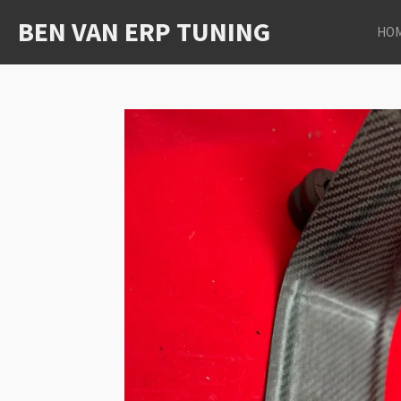
Ga
BEN VAN ERP TUNING
HO
direct
naar
de
hoofdinhoud