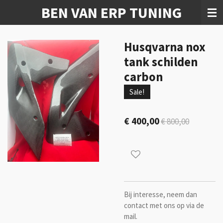
BEN VAN ERP TUNING
Ga
direct
naar
de
Husqvarna nox
hoofdinhoud
tank schilden
carbon
Sale!
€ 400,00
€ 800,00
Bij interesse, neem dan
contact met ons op via de
mail.