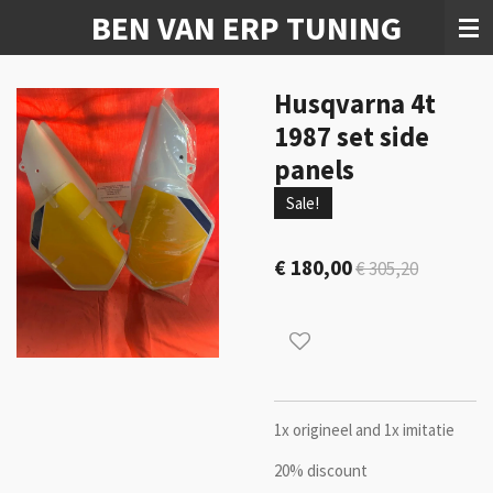
BEN VAN ERP TUNING
Ga
direct
naar
de
Husqvarna 4t
hoofdinhoud
1987 set side
panels
Sale!
€ 180,00
€ 305,20
1x origineel and 1x imitatie
20% discount