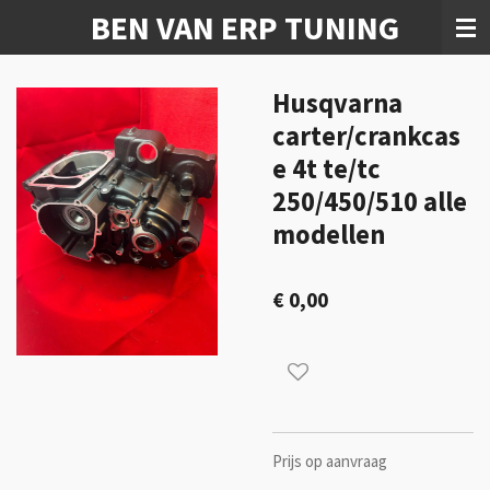
BEN VAN ERP TUNING
Ga
direct
naar
de
Husqvarna
hoofdinhoud
carter/crankcas
e 4t te/tc
250/450/510 alle
modellen
€ 0,00
Prijs op aanvraag