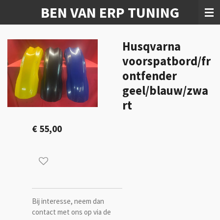
BEN VAN ERP TUNING
Ga
direct
naar
de
Husqvarna
hoofdinhoud
voorspatbord/fr
ontfender
geel/blauw/zwa
rt
€ 55,00
Bij interesse, neem dan
contact met ons op via de